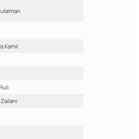
 Sulaiman
fa Kamil
Ruli
Zailani