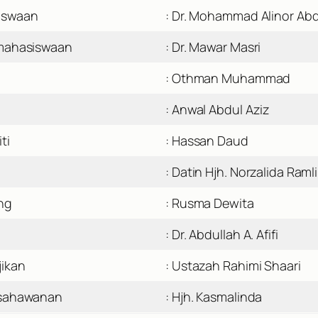
iswaan
: Dr. Mohammad Alinor Abd
emahasiswaan
: Dr. Mawar Masri
: Othman Muhammad
: Anwal Abdul Aziz
ti
: Hassan Daud
: Datin Hjh. Norzalida Ramli
ng
: Rusma Dewita
: Dr. Abdullah A. Afifi
jikan
: Ustazah Rahimi Shaari
usahawanan
: Hjh. Kasmalinda