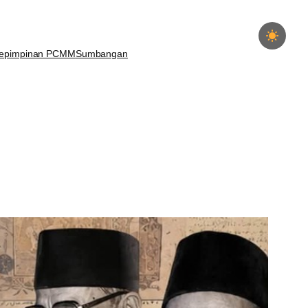
epimpinan PCMM
Sumbangan